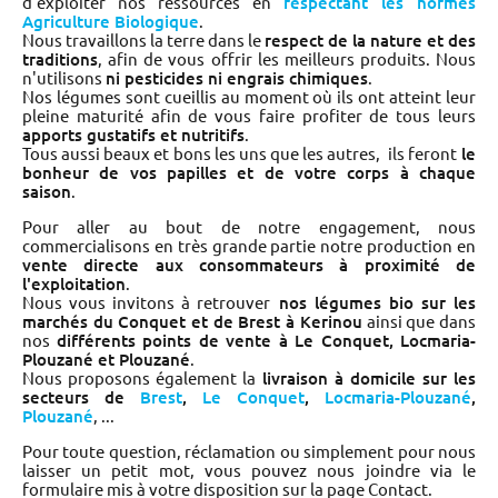
d’exploiter nos ressources en
respectant les normes
Agriculture Biologique
.
Nous travaillons la terre dans le
respect de la nature et des
traditions
, afin de vous offrir les meilleurs produits. Nous
n'utilisons
ni pesticides ni engrais chimiques
.
Nos légumes sont cueillis au moment où ils ont atteint leur
pleine maturité afin de vous faire profiter de tous leurs
apports gustatifs et nutritifs
.
Tous aussi beaux et bons les uns que les autres, ils feront
le
bonheur de vos papilles et de votre corps à chaque
saison
.
Pour aller au bout de notre engagement, nous
commercialisons en très grande partie notre production en
vente directe aux consommateurs à proximité de
l'exploitation
.
Nous vous invitons à retrouver
nos légumes bio sur les
marchés du Conquet et de Brest à Kerinou
ainsi que dans
nos
différents points de vente à Le Conquet, Locmaria-
Plouzané et Plouzané
.
Nous proposons également la
livraison à domicile sur les
secteurs de
Brest
,
Le Conquet
,
Locmaria-Plouzané
,
Plouzané
, ...
Pour toute question, réclamation ou simplement pour nous
laisser un petit mot, vous pouvez nous joindre via le
formulaire mis à votre disposition sur la page Contact.